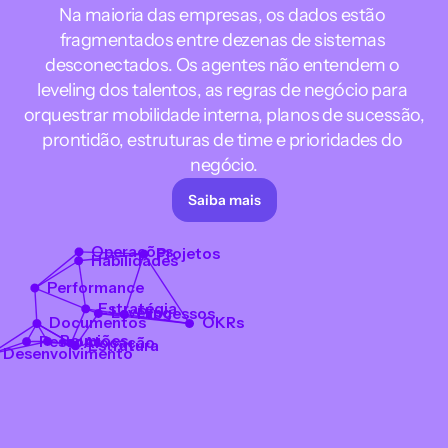
Na maioria das empresas, os dados estão 
fragmentados entre dezenas de sistemas 
desconectados. Os agentes não entendem o 
leveling dos talentos, as regras de negócio para 
orquestrar mobilidade interna, planos de sucessão, 
prontidão, estruturas de time e prioridades do 
negócio.
Saiba mais