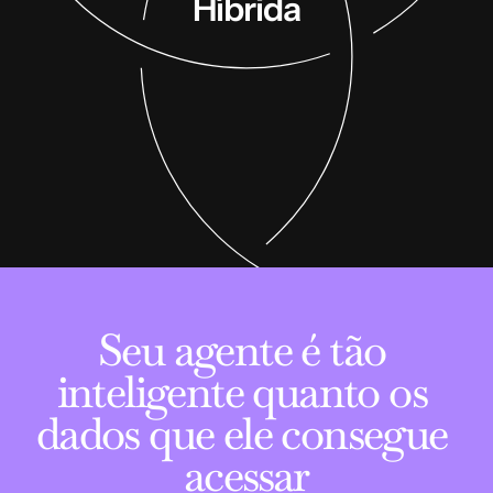
Híbrida
Seu agente é tão 
inteligente quanto os 
dados que ele consegue 
acessar