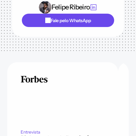
Felipe Ribeiro
Fale pelo WhatsApp
Entrevista
No