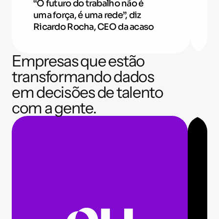
“O futuro do trabalho não é 
E
uma força, é uma rede”, diz 
p
Ricardo Rocha, CEO da acaso
u
Empresas que estão 
transformando dados 
em decisões de talento 
com a gente.