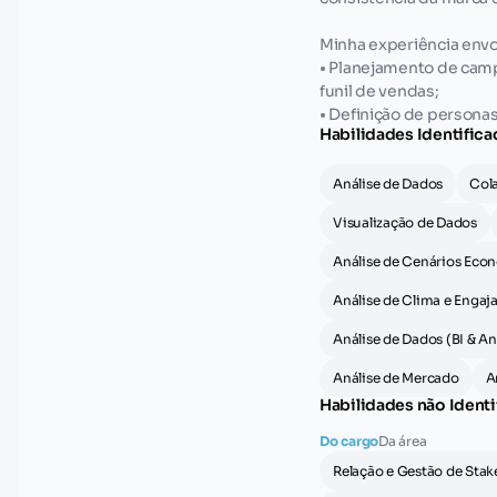
Minha experiência envo
• Planejamento de cam
funil de vendas;
• Definição de personas
Habilidades Identifica
captura de leads;
• Gestão de conteúdo p
de mídia paga (Google
Análise de Dados
Col
e analisando resultados
Visualização de Dados
• Elaboração de pesqui
relatórios estratégicos
Análise de Cenários Eco
Sou movida por desafio
Análise de Clima e Enga
criatividade e discipli
Análise de Dados (BI & An
posicionamento da marc
cliente e entregar resu
Análise de Mercado
A
Habilidades não Identi
Do cargo
Da área
Relação e Gestão de Stak