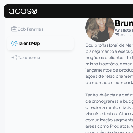
TalentHub
Brun
Job Families
Analista 
bruna.
Talent Map
Sou profissional de Ma
planejamento e execuç
Taxonomia
negócios e clientes de 
minha trajetória, desen
lançamentos de produ
ações de relacionamen
de mercado e comport
Tenho vivência na defi
de cronogramas e budg
direcionamento criativ
visuais e textos. Atuo 
comunicação segmentad
áreas como Produtos, 
consistência da marca 